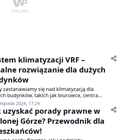
stem klimatyzacji VRF –
ealne rozwiązanie dla dużych
dynków
y zastanawiamy się nad klimatyzacją dla
ch budynków, takich jak biurowce, centra
lowe czy apartamentowce, zwykłe
stopada 2024, 17:24
iązania często nie wystarczają. Potrzebujemy
k uzyskać porady prawne w
emu, który nie tylko zapewni odpowiednią
elonej Górze? Przewodnik dla
eraturę, ale także będzie elastyczny,
gooszczędny i precyzyjny. W takich
eszkańców!
padkach na pierwszy plan wysuwa się
atyzacja VRF (Variable Refrigerant Flow). Co