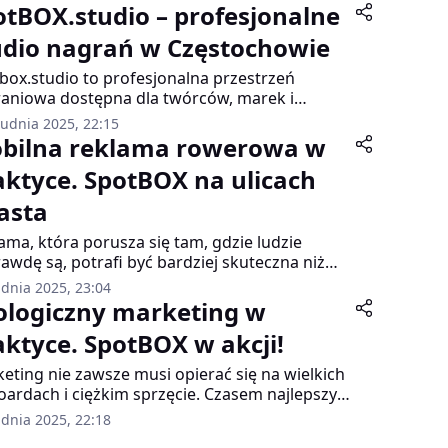
otBOX.studio – profesjonalne
udio nagrań w Częstochowie
box.studio to profesjonalna przestrzeń
aniowa dostępna dla twórców, marek i
stkich, którzy chcą tworzyć wysokiej jakości
rudnia 2025, 22:15
asty oraz formaty video. Studio łączy studyjną
bilna reklama rowerowa w
yzję z kameralnym klimatem – od pierwszych
aktyce. SpotBOX na ulicach
t daje poczucie komfortu, naturalności i
tywnej swobody. To idealne miejsce na
asta
owy, wywiady, materiały eksperckie i content
ocial media.
ama, która porusza się tam, gdzie ludzie
awdę są, potrafi być bardziej skuteczna niż
ardziej widoczny billboard. Mobilna reklama
udnia 2025, 23:04
rowa na przyczepce to przykład rozwiązania,
ologiczny marketing w
e łączy lekkość, dużą powierzchnię ekspozycji i
aktyce. SpotBOX w akcji!
ą swobodę poruszania się po mieście.
BOX prezentuje, jak wygląda taka forma
eting nie zawsze musi opierać się na wielkich
ocji w działaniu – na deptakach, przy
boardach i ciężkim sprzęcie. Czasem najlepszy
stankach, w okolicy centrów handlowych i
t daje lekka, mobilna i ekologiczna forma
udnia 2025, 22:18
zas wydarzeń plenerowych.
amy, która pojawia się dokładnie tam, gdzie są