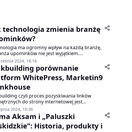
k technologia zmienia branżę
ominków?
nologia ma ogromny wpływ na każdą branżę,
anża upominków nie jest wyjątkiem.
łczesne innowacje takie jak druk 3D,
rześnia 2024, 18:16
onalizacja produktów online, handel
nkbuilding porównanie
troniczny czy rozszerzona rzeczywistość
atform WhitePress, Marketin9
niają sposób w jaki kupujemy i wręczamy
enty. Poniżej przedstawiam kluczowe zmiany
Linkhouse
anży upominków, które są napędzane przez
 technologie.
building czyli proces pozyskiwania linków
ętrznych do strony internetowej jest
zowym elementem strategii SEO.
rpnia 2024, 16:36
wiednio przeprowadzony linkbuilding może
rma Aksam i „Paluszki
ząco poprawić widoczność strony w wynikach
skidzkie”: Historia, produkty i
ukiwania zwiększając tym samym ruch
niczny i potencjalne zyski. W dzisiejszym