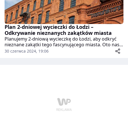
Plan 2-dniowej wycieczki do Łodzi –
Odkrywanie nieznanych zakątków miasta
Planujemy 2-dniową wycieczkę do Łodzi, aby odkryć
nieznane zakątki tego fascynującego miasta. Oto nasz
szczegółowy plan podróży, który pozwoli nam
30 czerwca 2024, 19:06
doświadczyć Łodzi z zupełnie innej perspektywy. Plan
podróży przygotowany jest dla par bez atrakcji dla
dzieci.