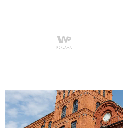
widokowy, który pozwala na podziwianie ogromu
ludzkiej ingerencji w krajobraz oraz potęgi natury.
Widok z tego miejsca jest niezapomniany ponieważ
„wielka dziura” a w zasadzie dwie rozciągają się na
całej linii horyzontu. Jest to idealne miejsce dla osób,
które chcą lepiej zrozumieć działalność przemysłową
w Polsce oraz zastanowić się nad jej przyszłością.