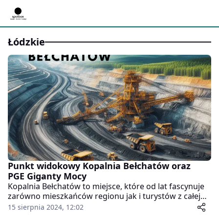
Łódzkie
Punkt widokowy Kopalnia Bełchatów oraz
PGE Giganty Mocy
Kopalnia Bełchatów to miejsce, które od lat fascynuje
zarówno mieszkańców regionu jak i turystów z całej
Polski. To tutaj na jednym z największych kompleksów
15 sierpnia 2024, 12:02
górniczych w Europie znajduje się niezwykły punkt