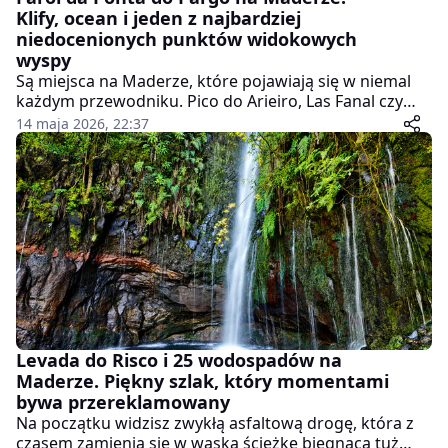
Klify, ocean i jeden z najbardziej
niedocenionych punktów widokowych
wyspy
Są miejsca na Maderze, które pojawiają się w niemal
każdym przewodniku. Pico do Arieiro, Las Fanal czy
półwysep św. Wawrzyńca regularnie przewijają się w
14 maja 2026, 22:37
mediach społecznościowych i na listach "must see". A
potem nagle trafiasz do Ponta do Pargo - na zachodni
kraniec wyspy - i zaczynasz się zastanawiać, dlaczego
tak mało osób mówi o tym miejscu.
Levada do Risco i 25 wodospadów na
Maderze. Piękny szlak, który momentami
bywa przereklamowany
Na początku widzisz zwykłą asfaltową drogę, która z
czasem zamienia się w wąską ścieżkę biegnącą tuż