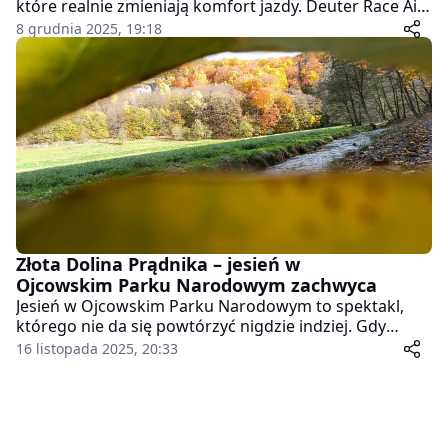
które realnie zmieniają komfort jazdy. Deuter Race Air
należy do tej drugiej grupy. Po kilku dniach testów na
8 grudnia 2025, 19:18
asfaltach, podjazdach i szutrach mam jedno wrażenie:
w tej wadze i wentylacji trudno dziś znaleźć coś
bardziej dopracowanego dla aktywnych rowerzystów.
Złota Dolina Prądnika – jesień w
Ojcowskim Parku Narodowym zachwyca
Jesień w Ojcowskim Parku Narodowym to spektakl,
którego nie da się powtórzyć nigdzie indziej. Gdy
Dolina Prądnika zaczyna mienić się odcieniami złota,
16 listopada 2025, 20:33
pomarańczy i czerwieni, cały krajobraz wygląda jak
żywy obraz – spokojny, pełen światła i przyciągający jak
magnes. To jeden z tych momentów, kiedy natura robi
największe wrażenie, a zwykły spacer zamienia się w
małą podróż, którą zapamiętuje się na długo.