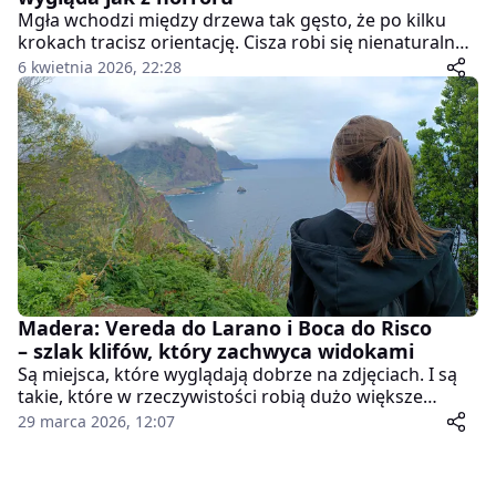
Mgła wchodzi między drzewa tak gęsto, że po kilku
krokach tracisz orientację. Cisza robi się nienaturalna,
a powykręcane konary przypominają postacie, które
6 kwietnia 2026, 22:28
tylko czekają, aż się odwrócisz. Las Fanal na Maderze
nie wygląda jak popularna atrakcja turystyczna.
Bardziej jak scena z filmu grozy. I właśnie dlatego
przyciąga.
Madera: Vereda do Larano i Boca do Risco
– szlak klifów, który zachwyca widokami
Są miejsca, które wyglądają dobrze na zdjęciach. I są
takie, które w rzeczywistości robią dużo większe
wrażenie. Vereda do Larano należy zdecydowanie do
29 marca 2026, 12:07
tej drugiej kategorii. Ten szlak nie jest tak popularny
jak PR8 na Półwyspie św. Wawrzyńca. Nie znajdziesz tu
tłumów ani kolejek do zdjęć. Ale dostaniesz coś innego