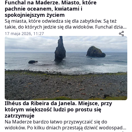
Funchal na Maderze. Miasto, które
pachnie oceanem, kwiatami i
spokojniejszym życiem
Są miasta, które odwiedza się dla zabytków. Są też
takie, do których jedzie się dla widoków. Funchal działa
trochę inaczej. Stolica Madery nie próbuje nikogo na
17 maja 2026, 11:27
siłę zachwycać. Nie krzyczy neonami, nie atakuje
tłumem atrakcji i nie udaje wielkiej metropolii. Zamiast
tego daje coś, czego dziś coraz bardziej brakuje -
atmosferę.
Ilhéus da Ribeira da Janela. Miejsce, przy
którym większość ludzi po prostu się
zatrzymuje
Na Maderze bardzo łatwo przyzwyczaić się do
widoków. Po kilku dniach przestają dziwić wodospady