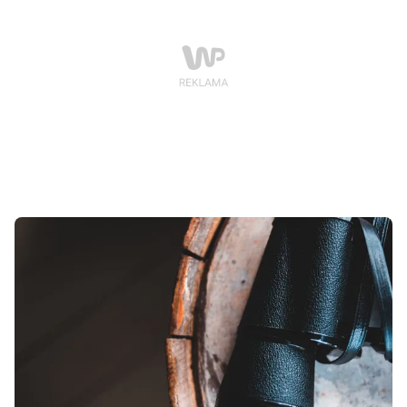
się na kluczowych cechach takich jak zasięg,
maksymalna prędkość, moc silnika, pojemność baterii,
komfort jazdy (amortyzacja), system składania, waga,
maksymalne obciążenie, cena oraz dostępność części
zamiennych.