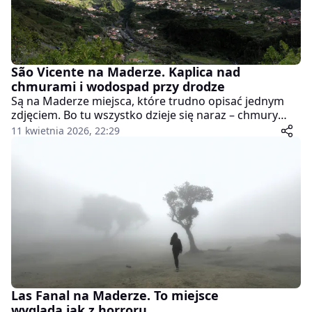
São Vicente na Maderze. Kaplica nad
chmurami i wodospad przy drodze
Są na Maderze miejsca, które trudno opisać jednym
zdjęciem. Bo tu wszystko dzieje się naraz – chmury
suną po górach, wodospad spada prosto przy drodze,
11 kwietnia 2026, 22:29
a na wzgórzu stoi samotna kaplica, jakby zawieszona
między niebem a ziemią. São Vicente to jedno z tych
miejsc, które potrafi zatrzymać na dłużej, choć wielu
turystów tylko przez nie przejeżdża.
Las Fanal na Maderze. To miejsce
wygląda jak z horroru