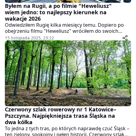
Byłem na Rugii, a po filmie "Heweliusz"
wiem jedno: to najlepszy kierunek na
wakacje 2026
Odwiedziłem Rugię kilka miesięcy temu. Dopiero po
obejrzeniu filmu "Heweliusz" wróciłem do swoich
zdjęć i nagrań i zrozumiałem, że wiele miejsc na tej
15 listopada 2025, 23:22
wyspie pokazuje Bałtyk dokładnie tak, jak widzimy go
w filmie — potężny, surowy i nieprzewidywalny. Jeśli
ktoś szuka pomysłu na wakacje 2026, Rugia jest
jednym z najciekawszych kierunków w naszej części
Europy.
Czerwony szlak rowerowy nr 1 Katowice–
Pszczyna. Najpiękniejsza trasa Śląska na
dwa kółka
To jedna z tych tras, po których naprawdę czuć Śląsk –
ten zielony, spokojny i pełen historii. Czerwony szlak