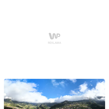
najpiękniejszych lasów Europy, gdzie klimat zmienia
się co kilkaset metrów. Mgła, wodospady, skalne półki i
soczysta zieleń – wszystko w jednym szlaku. To właśnie
tutaj najłatwiej zrozumieć, dlaczego Madera nazywana
jest "zieloną wyspą".