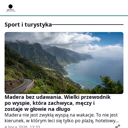
Sport i turystyka
Madera bez udawania. Wielki przewodnik
po wyspie, która zachwyca, męczy i
zostaje w głowie na długo
Madera nie jest zwykłą wyspą na wakacje. To nie jest
kierunek, w którym leci się tylko po plażę, hotelowy
basen i drinka z palemką. Madera potrafi dać coś
4 lipca 2026, 13:33