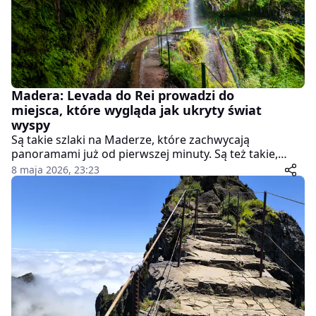
Madera: Levada do Rei prowadzi do
miejsca, które wygląda jak ukryty świat
wyspy
Są takie szlaki na Maderze, które zachwycają
panoramami już od pierwszej minuty. Są też takie,
które budują klimat powoli. Levada do Rei należy
8 maja 2026, 23:23
właśnie do tej drugiej kategorii.