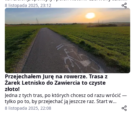
rowerowy nr 1 prowadzi z Katowic do Pszczyny,
8 listopada 2025, 23:12
przecinając parki, lasy i malownicze okolice. Idealny
pomysł na weekendowy wypad – niezależnie od tego,
czy jeździsz rekreacyjnie, czy trenujesz długie
dystanse.
Przejechałem Jurę na rowerze. Trasa z
Żarek Letnisko do Zawiercia to czyste
złoto!
Jedna z tych tras, po których chcesz od razu wrócić —
tylko po to, by przejechać ją jeszcze raz. Start w
Żarkach Letnisko, potem Mirów, Bobolice, Morsko i
8 listopada 2025, 22:08
meta w Zawierciu. W jeden dzień zobaczysz dwa
zamki, fragment Orlich Gniazd i najpiękniejsze
jurajskie lasy. Jura Krakowsko-Częstochowska w pełnej
krasie — na rowerze wygląda jeszcze lepiej niż na