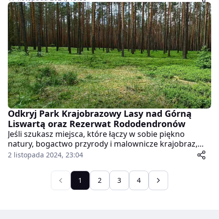
począwszy od malowniczych polan, przez
majestatyczne szczyty, aż po urokliwe schroniska.
Przygotujcie się na wyjątkowe widoki i spory wysiłek –
trasa ma długość około 19 km i wymaga dobrej
kondycji.
Odkryj Park Krajobrazowy Lasy nad Górną
Liswartą oraz Rezerwat Rododendronów
Jeśli szukasz miejsca, które łączy w sobie piękno
natury, bogactwo przyrody i malownicze krajobraz,
Park Krajobrazowy Lasy nad Górną Liswartą z
2 listopada 2024, 23:04
pewnością Cię oczaruje. Oto kilka najciekawszych
faktów i atrakcji tego urokliwego miejsca!
1
2
3
4