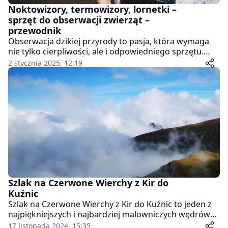
Noktowizory, termowizory, lornetki –
sprzęt do obserwacji zwierząt –
przewodnik
Obserwacja dzikiej przyrody to pasja, która wymaga
nie tylko cierpliwości, ale i odpowiedniego sprzętu.
Dobrej jakości noktowizory, termowizory, lornetki i
2 stycznia 2025, 12:19
inne akcesoria do obserwacji pozwalają na lepsze
poznanie zwierząt, szczególnie podczas wędrówek
nocnych lub w trudnych warunkach oświetleniowych.
W tym artykule przedstawiam różne typy urządzeń do
obserwacji dzikiej przyrody oraz ich zastosowanie.
Szlak na Czerwone Wierchy z Kir do
Kuźnic
Szlak na Czerwone Wierchy z Kir do Kuźnic to jeden z
najpiękniejszych i najbardziej malowniczych wędrówek
w Tatrach Zachodnich. Na trasie czeka wiele atrakcji,
17 listopada 2024, 15:35