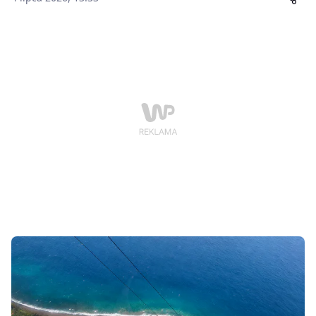
znacznie mocniejszego: poranek ponad chmurami,
mgłę w lesie wyglądającym jak scena z horroru, czarną
plażę pod pionowymi górami, wodospad przy drodze,
serpentyny bez końca i szlak, na którym po kilku
minutach rozumiesz, że zdjęcia z Internetu wcale nie
przesadzały.