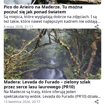
Pico do Arieiro na Maderze. Tu można
poczuć się jak ponad światem
Są miejsca, które wyglądają dobrze na zdjęciach. I są
też takie, które nawet najlepszym kadrem nie oddają
tego, co naprawdę dzieje się na miejscu. Pico do
8 maja 2026, 21:17
Arieiro na Maderze należy właśnie do tej drugiej
kategorii.
Madera: Levada do Furado – zielony szlak
przez serce lasu laurowego (PR10)
Na Maderze są trasy, które oferują jeden
spektakularny widok. Levada do Furado (PR10) działa
inaczej – to ciągła podróż przez jeden z
13 kwietnia 2026, 20:17