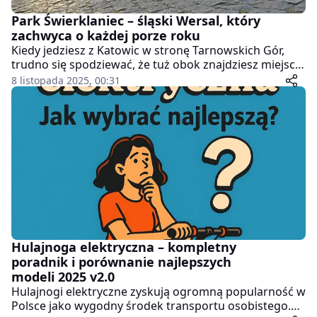
Park Świerklaniec – śląski Wersal, który
zachwyca o każdej porze roku
Kiedy jedziesz z Katowic w stronę Tarnowskich Gór,
trudno się spodziewać, że tuż obok znajdziesz miejsce
jak z francuskiej bajki. Park w Świerklańcu, zwany nie
8 listopada 2025, 00:31
bez powodu "małym Wersalem", to jedno z tych
miejsc, w których historia, sztuka i przyroda spotykają
się w idealnych proporcjach. Byliśmy tam – i trudno się
dziwić, że dla wielu mieszkańców Śląska to ulubiony
kierunek weekendowych spacerów.
Hulajnoga elektryczna – kompletny
poradnik i porównanie najlepszych
modeli 2025 v2.0
Hulajnogi elektryczne zyskują ogromną popularność w
Polsce jako wygodny środek transportu osobistego.