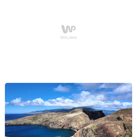
— surową, dziką Maderę i widoki, które momentami
wyglądają nierealnie.