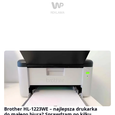
Brother HL-1223WE – najlepsza drukarka
do małego biura? Sprawdzam po kilku