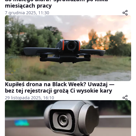
miesiącach pracy
7 grudnia 2025, 11:30
Kupiłeś drona na Black Week? Uważaj —
bez tej rejestracji grożą Ci wysokie kary
29 listopada 2025, 16:10