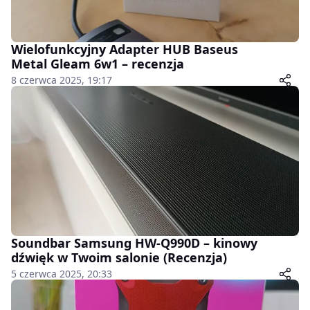
Wielofunkcyjny Adapter HUB Baseus
Metal Gleam 6w1 – recenzja
8 czerwca 2025, 19:17
Soundbar Samsung HW-Q990D – kinowy
dźwięk w Twoim salonie (Recenzja)
5 czerwca 2025, 20:33