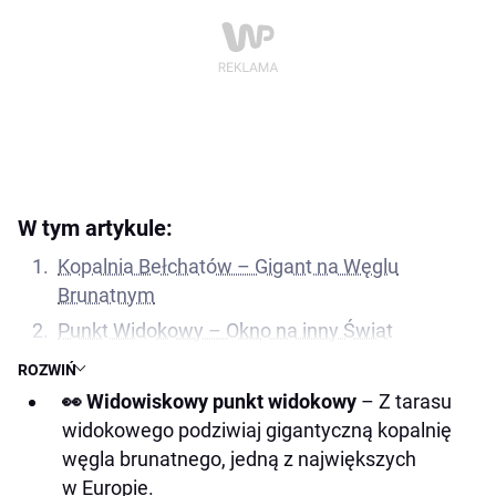
W tym artykule:
Kopalnia Bełchatów – Gigant na Węglu
Brunatnym
Punkt Widokowy – Okno na inny Świat
Mapka dojazdu do punktu widokowego
ROZWIŃ
Kleszczów
👀 Widowiskowy punkt widokowy
– Z tarasu
widokowego podziwiaj gigantyczną kopalnię
Przyszłość Kopalni i Regionu
węgla brunatnego, jedną z największych
Kopalnia Bełchatów jako Atrakcja Turystyczna
w Europie.