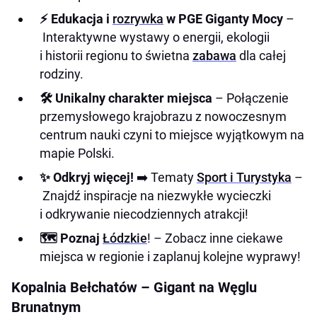
Przemiany i Nowa Przyszłość Regionu
⚡ Edukacja i
rozrywka
w PGE Giganty Mocy
–
Wpływ Kopalni Bełchatów na Wody Gruntowe
Interaktywne wystawy o energii, ekologii
Obniżenie Poziomu Wód Gruntowych
i historii regionu to świetna
zabawa
dla całej
Skutki dla Lokalnych Ekosystemów i Rolnictwa
rodziny.
Monitorowanie i Działania Naprawcze
🛠️ Unikalny charakter miejsca
– Połączenie
przemysłowego krajobrazu z nowoczesnym
Centrum Nauki i Rozrywki „Giganty Mocy” –
centrum nauki czyni to miejsce wyjątkowym na
Fascynujące Spotkanie z Energią
mapie Polski.
✨ Odkryj więcej!
➡️ Tematy
Sport i Turystyka
–
Znajdź inspiracje na niezwykłe wycieczki
i odkrywanie niecodziennych atrakcji!
🗺️ Poznaj
Łódzkie
! – Zobacz inne ciekawe
miejsca w regionie i zaplanuj kolejne wyprawy!
Kopalnia Bełchatów – Gigant na Węglu
Brunatnym