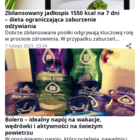
Zbilansowany jadłospis 1550 kcal na 7 dni
– dieta ograniczająca zaburzenie
odżywiania
Dobrze zbilansowane posiłki odgrywają kluczową rolę
w procesie zdrowienia. W przypadku zaburzeń
odżywiania nie chodzi tylko o dostarczenie kalorii, ale
7 lutego 2025, 23:24
także o odbudowę mikroflory jelitowej, wsparcie
układu nerwowego i poprawę ogólnego
samopoczucia.
Bolero – idealny napój na wakacje,
wędrówki i aktywności na świeżym
powietrzu
W poszukiwaniu napoju, który orzeźwia, nawadnia i