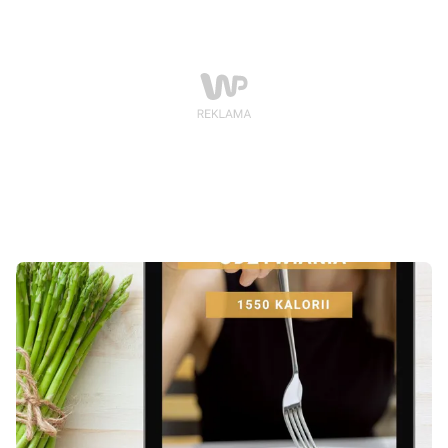
(poniżej kostki) są lekkie i nie ograniczają ruchów, co
sprawia, że świetnie nadają się na letnie wędrówki, od
miejskiego trekkingu po górskie ścieżki w suchym
klimacie.