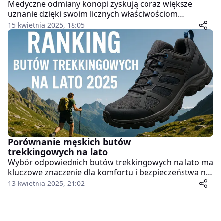
Medyczne odmiany konopi zyskują coraz większe
uznanie dzięki swoim licznych właściwościom
zdrowotnym. W artykule omówimy różne nasiona
15 kwietnia 2025, 18:05
konopi oraz ich potencjalne zastosowanie w terapii
wielu schorzeń. Zapraszamy do lektury. Sprawdź, jak
konopie mogą wpływać na zdrowie i samopoczucie!
Porównanie męskich butów
trekkingowych na lato
Wybór odpowiednich butów trekkingowych na lato ma
kluczowe znaczenie dla komfortu i bezpieczeństwa na
szlaku w ciepłe dni. Latem stopy potrzebują
13 kwietnia 2025, 21:02
przewiewnego obuwia, które zapewni dobrą
wentylację, jednocześnie chroniąc przed
nierównościami terenu. Niskie buty trekkingowe