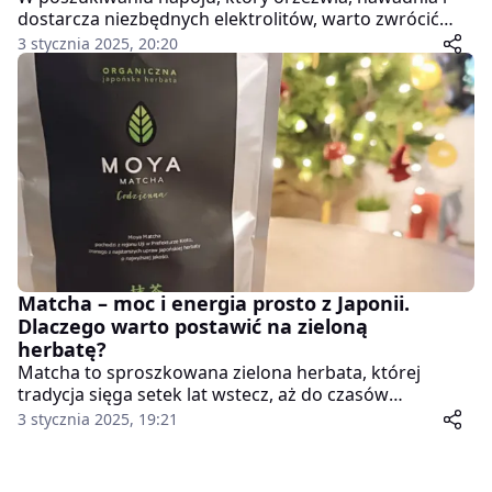
dostarcza niezbędnych elektrolitów, warto zwrócić
uwagę na Bolero. Ten napój w postaci saszetek to
3 stycznia 2025, 20:20
prawdziwy hit wśród osób aktywnych, turystów i
wszystkich, którzy cenią wygodę i smak. W tym
artykule przyjrzymy się, dlaczego Bolero to doskonały
wybór na wakacje, wędrówki i aktywności na świeżym
powietrzu.
Matcha – moc i energia prosto z Japonii.
Dlaczego warto postawić na zieloną
herbatę?
Matcha to sproszkowana zielona herbata, której
tradycja sięga setek lat wstecz, aż do czasów
japońskich ceremonii herbacianych. Jest unikalna
3 stycznia 2025, 19:21
zarówno pod względem smaku jak i właściwości
zdrowotnych. W przeciwieństwie do zwykłej zielonej
herbaty pijąc matche spożywamy całe liście. To znaczy,