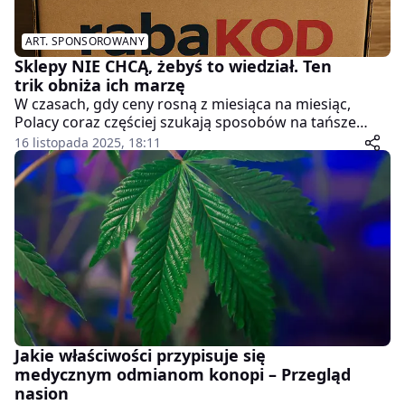
ART. SPONSOROWANY
Sklepy NIE CHCĄ, żebyś to wiedział. Ten
trik obniża ich marzę
W czasach, gdy ceny rosną z miesiąca na miesiąc,
Polacy coraz częściej szukają sposobów na tańsze
zakupy. Okazuje się, że jeden prosty krok pozwala
16 listopada 2025, 18:11
obniżyć koszt wielu produktów nawet o 10–50%.
Sklepy nie chwalą się tym oficjalnie, ale trik działa w
większości popularnych e-sklepów.
Jakie właściwości przypisuje się
medycznym odmianom konopi – Przegląd
nasion