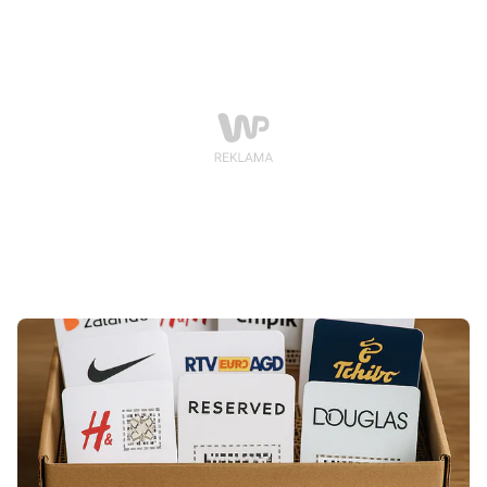
wymaga aktualizacji i otwiera się jak klasyczna
aplikacja mobilna. To oficjalne narzędzie ułatwiające
dostęp do treści SpotBOX: Tech. Trip. Life.