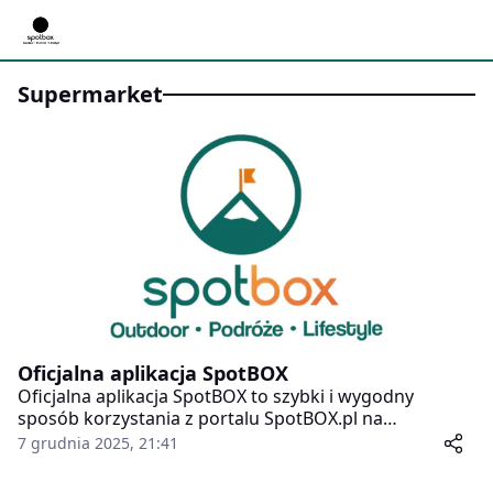
Supermarket
Oficjalna aplikacja SpotBOX
Oficjalna aplikacja SpotBOX to szybki i wygodny
sposób korzystania z portalu SpotBOX.pl na
smartfonie. Działa jako PWA – nowoczesna aplikacja
7 grudnia 2025, 21:41
webowa, którą można zainstalować bezpośrednio z
przeglądarki. Nie zajmuje dodatkowego miejsca, nie