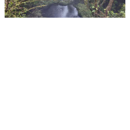
Madera: Levada do Furado – zielony szlak przez
serce lasu laurowego (PR10)