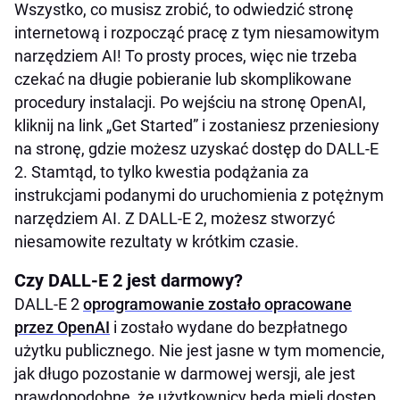
Wszystko, co musisz zrobić, to odwiedzić stronę
internetową i rozpocząć pracę z tym niesamowitym
narzędziem AI! To prosty proces, więc nie trzeba
czekać na długie pobieranie lub skomplikowane
procedury instalacji. Po wejściu na stronę OpenAI,
kliknij na link „Get Started” i zostaniesz przeniesiony
na stronę, gdzie możesz uzyskać dostęp do DALL-E
2. Stamtąd, to tylko kwestia podążania za
instrukcjami podanymi do uruchomienia z potężnym
narzędziem AI. Z DALL-E 2, możesz stworzyć
niesamowite rezultaty w krótkim czasie.
Czy DALL-E 2 jest darmowy?
DALL-E 2
oprogramowanie zostało opracowane
przez OpenAI
i zostało wydane do bezpłatnego
użytku publicznego. Nie jest jasne w tym momencie,
jak długo pozostanie w darmowej wersji, ale jest
prawdopodobne, że użytkownicy będą mieli dostęp