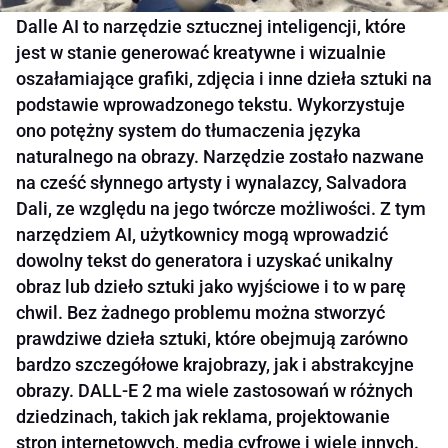
Dalle AI to narzędzie sztucznej inteligencji, które
jest w stanie generować kreatywne i wizualnie
oszałamiające grafiki, zdjęcia i inne dzieła sztuki na
podstawie wprowadzonego tekstu. Wykorzystuje
ono potężny system do tłumaczenia języka
naturalnego na obrazy. Narzędzie zostało nazwane
na cześć słynnego artysty i wynalazcy, Salvadora
Dali, ze względu na jego twórcze możliwości. Z tym
narzędziem AI, użytkownicy mogą wprowadzić
dowolny tekst do generatora i uzyskać unikalny
obraz lub dzieło sztuki jako wyjściowe i to w parę
chwil. Bez żadnego problemu można stworzyć
prawdziwe dzieła sztuki, które obejmują zarówno
bardzo szczegółowe krajobrazy, jak i abstrakcyjne
obrazy. DALL-E 2 ma wiele zastosowań w różnych
dziedzinach, takich jak reklama, projektowanie
stron internetowych, media cyfrowe i wiele innych.