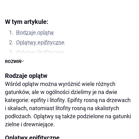
W tym artykule:
Rodzaje oplątw
Oplątwy epifityczne
Oplątwy litofityczne
ROZWIŃ
Podlewanie oplątwy
Stosowanie nawozów
Rodzaje oplątw
Galeria oplątwa tillandsia
Wśród oplątw można wyróżnić wiele różnych
gatunków, ale w ogólności dzielimy je na dwie
Podsumowanie
kategorie: epifity i litofity. Epifity rosną na drzewach
i skałach, natomiast litofity rosną na skalistych
podłożach. Oplątwy są także podzielone na gatunki
zielne i drewniejące.
Oplątwy epifityczne