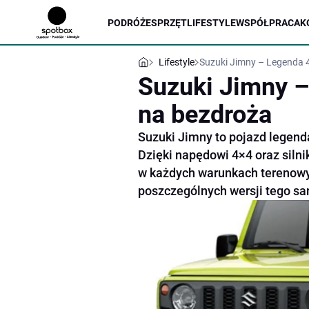
PODRÓŻE
SPRZĘT
LIFESTYLE
WSPÓŁPRACA
K
Lifestyle
Suzuki Jimny – Legenda 
Suzuki Jimny 
na bezdroża
Suzuki Jimny to pojazd legen
Dzięki napędowi 4×4 oraz silni
w każdych warunkach terenowyc
poszczególnych wersji tego s