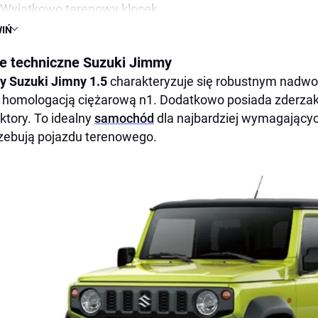
Wyjątkowo terenowy klocek
IŃ
Suzuki Jimmy to teraz ciężarówka N1
Czwarta generacja prosto do lasu
e techniczne Suzuki Jimmy
Suzuki Jimmy Pro
 Suzuki Jimny 1.5
charakteryzuje się robustnym nadwo
 homologacją ciężarową n1. Dodatkowo posiada zderzak 
Wyjątkowe osiągi
ektory. To idealny
samochód
dla najbardziej wymagającyc
Comfort
zebują pojazdu terenowego.
Zbalansowane zawieszenie
Komfortowe wnętrze
Elegance
Efektowny design