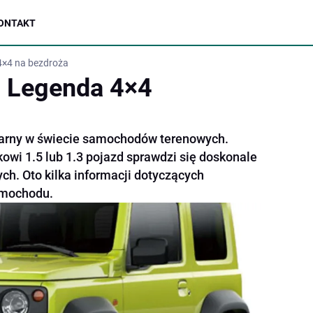
ONTAKT
4×4 na bezdroża
– Legenda 4×4
darny w świecie samochodów terenowych.
kowi 1.5 lub 1.3 pojazd sprawdzi się doskonale
h. Oto kilka informacji dotyczących
amochodu.