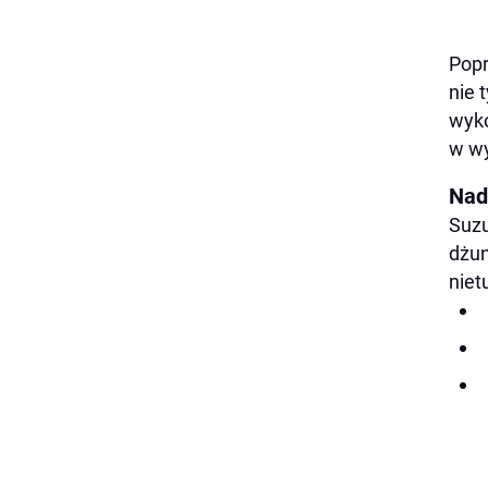
Popr
nie 
wyko
w w
Nad
Suzu
dżun
niet