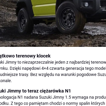
ątkowo terenowy klocek
ki Jimny to niezaprzeczalnie jeden z najbardziej ter
ynku. Dzięki napędowi 4×4 czwarta generacja tego mod
rudniejsze trasy. Bez względu na warunki pogodowe Suz
onale.
uki Jimmy to teraz ciężarówka N1
logacja N1 nadana Suzuki Jimny 1.5 wymaga na produ
odku. Z tego co pamiętam chodzi o normy spalin których 