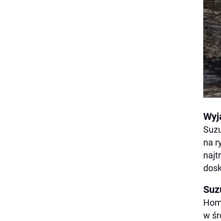
Wyj
Suzu
na r
najt
dosk
Suz
Homo
w śr