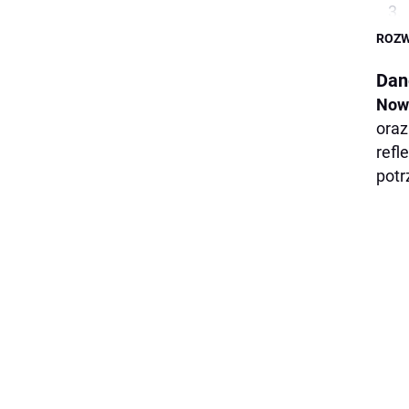
ROZW
Dan
Nowy
oraz
refl
potr