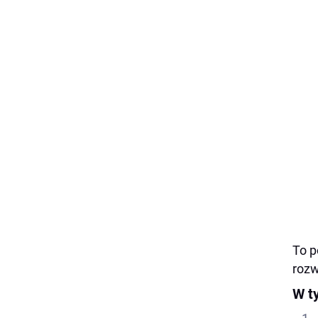
To p
rozw
W t