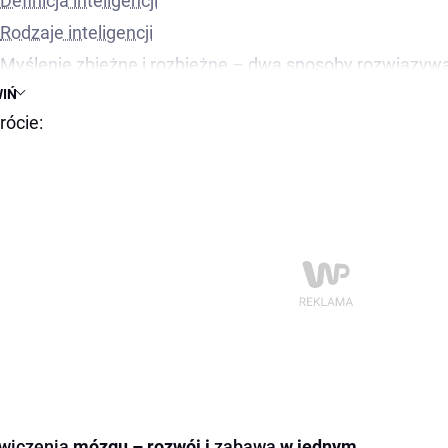
Definicja inteligencji
Rodzaje inteligencji
Myślenie zbieżne i rozbieżne – dwa sposoby rozwiązy
IŃ
Ćwiczenia na rozwój obu typów myślenia:
rócie:
Jak zmiany fizyczne wpływają na umysł?
Korzyści aktywności fizycznej dla mózgu:
Muzyka, a trening mózgu
Wpływ muzyki:
Indywidualne mocne i słabe strony
Motywacja, a IQ
Motywacja a testy IQ – wyniki badań
Jak motywacja wpływa na pracę mózgu?
Jak zwiększyć motywację do ćwiczenia mózgu?
Motywacjam a długoterminowy rozwój inteligencji
wiczenia
mózgu – rozwój i
zabawa
w jednym