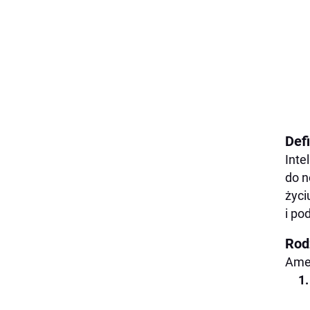
Defi
Inte
do n
życi
i po
Rodz
Amer