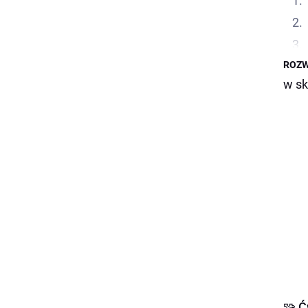
ROZW
w sk
🧩
Ć