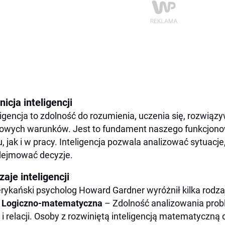
Asertywność, a różnice płciowe
Asertywność, a inteligencja emocjonalna
Przykład z życia codziennego
Mózg kobiety a mózg mężczyzny – biologiczne podstaw
Mężczyźni:
Kobiety:
Zdolności poznawcze i talenty intelektualne
nicja inteligencji
Podejście do rozwiązywania problemów
ligencja to zdolność do rozumienia, uczenia się, rozwiąz
owych warunków. Jest to fundament naszego funkcjon
Motywacja i podejście do wyzwań
u, jak i w pracy. Inteligencja pozwala analizować sytuacj
Asertywność i pewność siebie
dejmować decyzje.
Inteligencja emocjonalna i społeczna
aje inteligencji
Kreatywność i podejście do ryzyka
ykański psycholog Howard Gardner wyróżnił kilka rodzajó
Podsumowanie
Logiczno-matematyczna
– Zdolność analizowania pro
i relacji. Osoby z rozwiniętą inteligencją matematyczną 