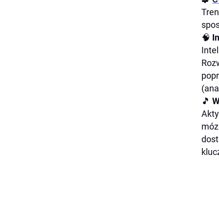
Tren
spos
🧠
I
Inte
Rozw
popr
(ana
🎵
W
Akty
mózg
dost
kluc