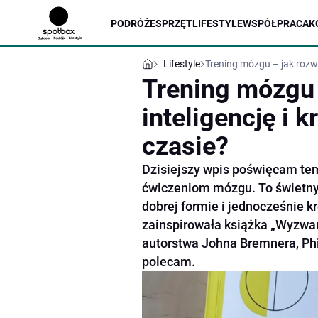
PODRÓŻE
SPRZĘT
LIFESTYLE
WSPÓŁPRACA
K
Lifestyle
Trening mózgu – jak rozwi
Trening mózgu 
inteligencję i
czasie?
Dzisiejszy wpis poświęcam tem
ćwiczeniom mózgu. To świetny
dobrej formie i jednocześnie 
zainspirowała książka „Wyzwan
autorstwa Johna Bremnera, Phil
polecam.