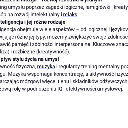
Inteligencja kreatywna i zaburzenia czynnościowe
ing umysłu poprzez zagadki logiczne, łamigłówki i kreat
Czym jest inteligencja kreatywna?
ób na rozwój intelektualny i
relaks
.
Zaburzenia czynnościowe a kreatywność
nteligencja i jej różne rodzaje
1. Ćwiczenia rozwijające kreatywność:
ligencja obejmuje wiele aspektów – od logicznej i języko
ijając różne jej typy, możemy zwiększyć swoje zdolnoś
2. Nawyki wspierające kreatywność:
awić pamięć i zdolności interpersonalne. Kluczowe znac
Kreatywność a problemy społeczne
liza) i rozbieżne (kreatywność).
Kreatywność w praktyce – dlaczego warto ją rozwijać?
pływ stylu życia na umysł
Asertywność – sztuka mówienia „nie”
wność fizyczna,
muzyka
i regularny trening mentalny p
Czym jest asertywność?
u. Muzyka wspomaga koncentrację, a aktywność fizycz
arczając mózgowi więcej tlenu i składników odżywczyc
1. Zdrowie psychiczne i fizyczne
zową rolę w podnoszeniu IQ i efektywności umysłowej.
2. Lepsze relacje interpersonalne
3. Skuteczność zawodowa
Asertywność a uległość i agresja
Jak rozwijać asertywność?