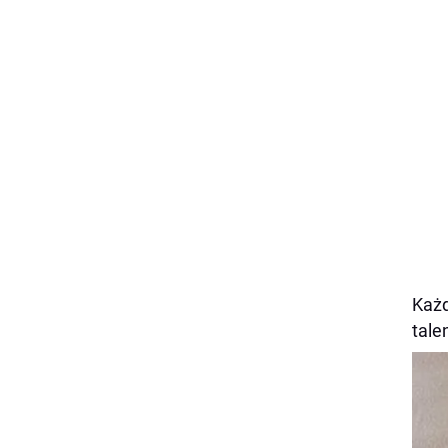
Każd
tale