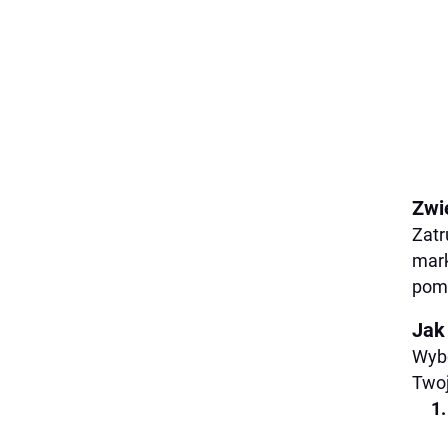
Zwi
Zatr
mark
poma
Jak
Wybó
Twoj