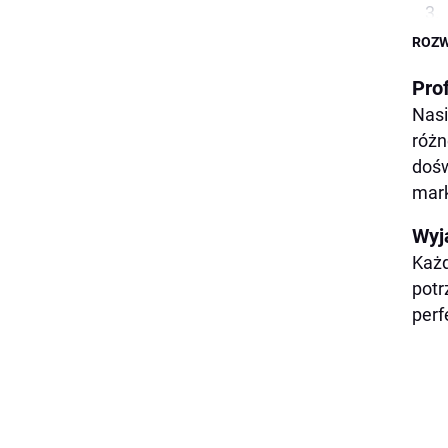
ROZW
Pro
Nasi
różn
dośw
mark
Wyj
Każd
potr
perf