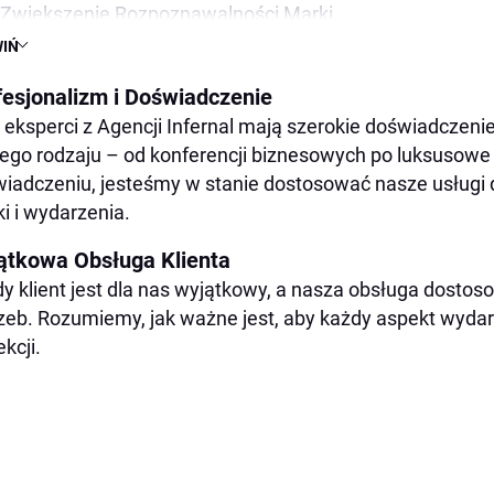
Zwiększenie Rozpoznawalności Marki
IŃ
Jak Wybrać Najlepszą Agencję Hostess?
Nasze Realizacje
fesjonalizm i Doświadczenie
Blog – Poznaj Branżę od Środka
 eksperci z Agencji Infernal mają szerokie doświadczeni
ego rodzaju – od konferencji biznesowych po luksusowe 
Dlaczego Warto Wybrać Agencję Infernal?
iadczeniu, jesteśmy w stanie dostosować nasze usługi 
Zaufaj Profesjonalistom
i i wydarzenia.
Skontaktuj się z Nami
ątkowa Obsługa Klienta
y klient jest dla nas wyjątkowy, a nasza obsługa dostos
zeb. Rozumiemy, jak ważne jest, aby każdy aspekt wyda
ekcji.