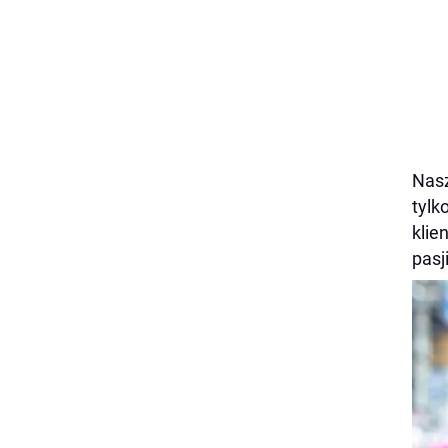
Nasz
tylk
klie
pasj