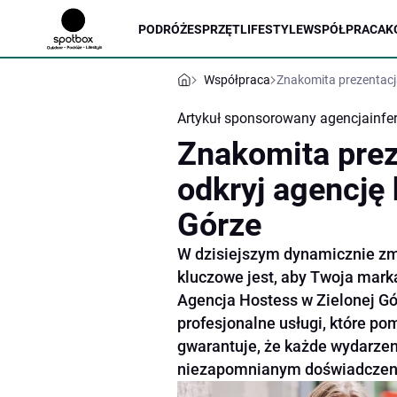
PODRÓŻE
SPRZĘT
LIFESTYLE
WSPÓŁPRACA
K
Współpraca
Znakomita prezentacja
Artykuł sponsorowany
agencjainfer
Znakomita prez
odkryj agencję 
Górze
W dzisiejszym dynamicznie zmi
kluczowe jest, aby Twoja mark
Agencja Hostess w Zielonej Górz
profesjonalne usługi, które p
gwarantuje, że każde wydarzeni
niezapomnianym doświadczeni