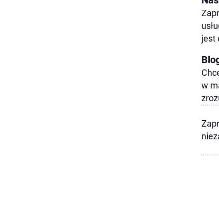
Zapr
usłu
jest
Blo
Chce
w m
zroz
Zapr
niez