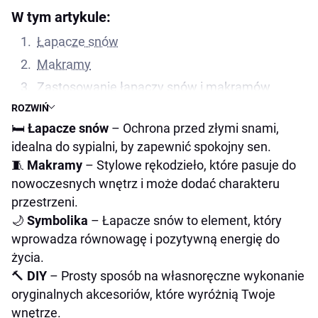
W tym artykule:
Łapacze snów
Makramy
Zastosowanie łapaczy snów i makramów
ROZWIŃ
Łapacze snów i makramy – ciekawostki
🛏
Łapacze snów
– Ochrona przed złymi snami,
Podsumowanie tematu: łapacze snów i
idealna do sypialni, by zapewnić spokojny sen.
makramy
🧵
Makramy
– Stylowe rękodzieło, które pasuje do
nowoczesnych wnętrz i może dodać charakteru
przestrzeni.
🌙
Symbolika
– Łapacze snów to element, który
wprowadza równowagę i pozytywną energię do
życia.
🔨
DIY
– Prosty sposób na własnoręczne wykonanie
oryginalnych akcesoriów, które wyróżnią Twoje
wnętrze.