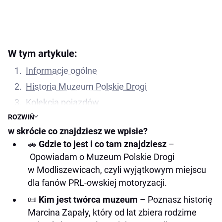
W tym artykule:
Informacje ogólne
Historia Muzeum Polskie Drogi
Kolekcja pojazdów
ROZWIŃ
Zwiedzanie
w skrócie co znajdziesz we wpisie?
Godziny otwarcia
🚗
Gdzie to jest i co tam znajdziesz
–
Bilety
Opowiadam o Muzeum Polskie Drogi
Wyjątkowe perełki motoryzacji
w Modliszewicach, czyli wyjątkowym miejscu
Podsumowanie – warto odwiedzić!
dla fanów PRL-owskiej motoryzacji.
Przyszłość muzeum
📜
Kim jest twórca muzeum
– Poznasz historię
Marcina Zapały, który od lat zbiera rodzime