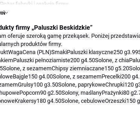
Pożar fabryki i reakcja firmy
IŃ
Wsparcie społeczności
Quiz: Co wiesz o „Paluszkach Beskidzkich”?
dukty firmy „Paluszki Beskidzkie”
Podsumowanie
m oferuje szeroką gamę przekąsek. Poniżej przedstawi
larnych produktów firmy.
duktWagaCena (PLN)SmakiPaluszki klasyczne250 g3.99
kiemPaluszki pełnoziarniste200 g4.50Solone, z chiaPal
5Solone, z sezamemChipsy ziemniaczane150 g5.20Solo
loweBajgle150 g4.00Solone, z sezamemPrecelki200 g4.
ezamemGrulsy100 g3.50Solone, paprykoweChrupki120 g
hupowePopcorn90 g2.50Solony, maślanyPrażynki80 g2.
noweKrakersy180 g4.50Solone, cebuloweOrzeszki150 g