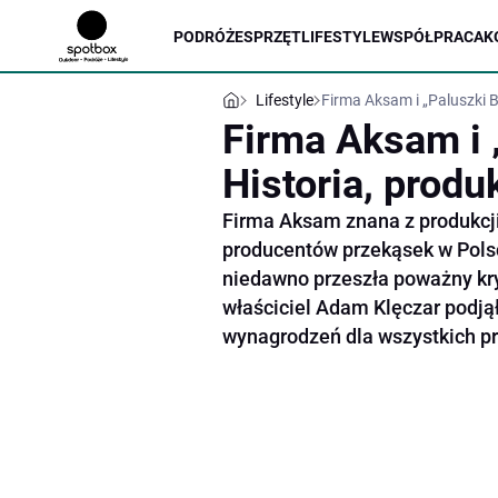
PODRÓŻE
SPRZĘT
LIFESTYLE
WSPÓŁPRACA
K
Lifestyle
Firma Aksam i „Paluszki Be
Firma Aksam i 
Historia, produ
Firma Aksam znana z produkcji
producentów przekąsek w Pols
niedawno przeszła poważny kr
właściciel Adam Klęczar podjął
wynagrodzeń dla wszystkich p