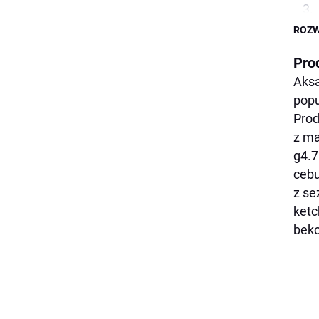
ROZW
Pro
Aksa
popu
Pro
z ma
g4.7
cebu
z s
ketc
beko