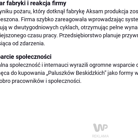
r fabryki i reakcja firmy
niku pożaru, który dotknął fabrykę Aksam produkcja z
eszona. Firma szybko zareagowała wprowadzając system
ują w dwutygodniowych cyklach, otrzymując pełne wyn
ejszonego czasu pracy​​. Przedsiębiorstwo planuje przyw
iąca od zdarzenia​.
arcie społeczności
lna społeczność i internauci wyrazili ogromne wsparcie 
ęca do kupowania „Paluszków Beskidzkich” jako formy ws
obro pracowników i społeczności.