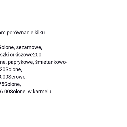
am porównanie kilku
Solone, sezamowe,
uszki orkiszowe200
ne, paprykowe, śmietankowo-
20Solone,
3.00Serowe,
75Solone,
6.00Solone, w karmelu