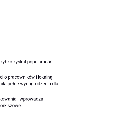
szybko zyskał popularność
ści o pracowników i lokalną
niła pełne wynagrodzenia dla
akowania i wprowadza
i orkiszowe.