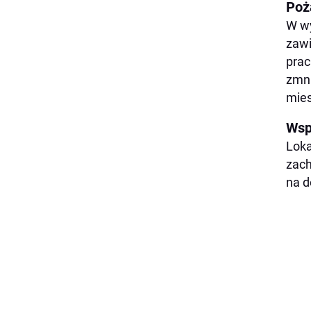
Poża
W wy
zawi
prac
zmni
mies
Wsp
Loka
zach
na d