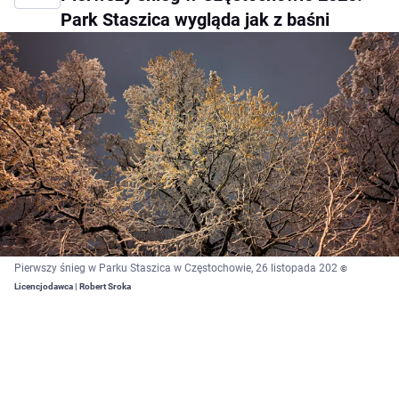
Park Staszica wygląda jak z baśni
Pierwszy śnieg w Parku Staszica w Częstochowie, 26 listopada 202
©
Licencjodawca | Robert Sroka