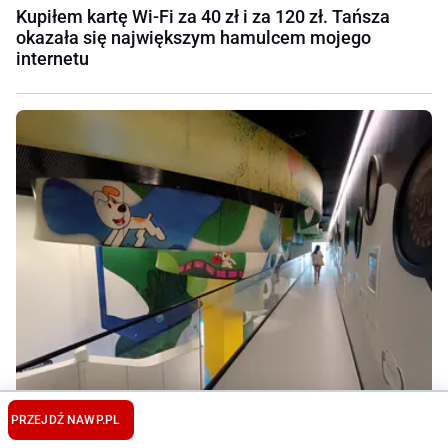
Kupiłem kartę Wi-Fi za 40 zł i za 120 zł. Tańsza
okazała się największym hamulcem mojego
internetu
PRZEJDŹ NA
WP.PL
Tu powstały bajki naszego dzieciństwa. Wizyta w