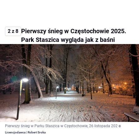
Pierwszy śnieg w Częstochowie 2025.
2 z 8
Park Staszica wygląda jak z baśni
Pierwszy śnieg w Parku Staszica w Częstochowie, 26 listopada 202
©
Licencjodawca | Robert Sroka