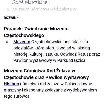
Częstochowskiego
Muzeum Górnictwa Ród Żelaza w
Częstochowie oraz Pawilon Wystawowy
ROZWIŃ
Poranek: Park Lisiniec
Poranek: Zwiedzanie Muzeum
Przedpołudnie: Wędrówka po okolicznych
Częstochowskiego
lasach
Muzeum
Częstochowskie posiada kilka
Popołudnie: Zwiedzanie Rezerwatu Sokole Góry
oddziałów, które oferują wgląd w lokalną
i okolicznych lasów Jury
historię, kulturę i sztukę. Odwiedź Ratusz oraz
Wieczór: Ognisko w lesie lub piknik na świeżym
Pawilon wystawowy w Parku Staszica
powietrzu
Muzeum Górnictwa Ród Żelaza w
Poranek: Wizyta w Galerii Sztuki
Częstochowie oraz Pawilon Wystawowy
Przedpołudnie: Muzeum Produkcji Zapałek
Historia
górnictwa rud żelaza w Polsce: dawne
Popołudnie: Zwiedzanie Miasta w poszukiwaniu
maszyny i eksponaty związane z wydobywaniem
Murali
tego surowca.
Wieczór: Relaks w lokalnej kawiarni