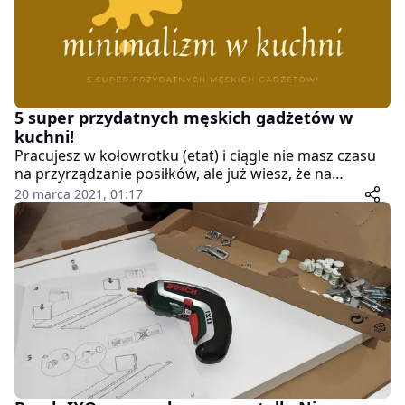
5 super przydatnych męskich gadżetów w
kuchni!
Pracujesz w kołowrotku (etat) i ciągle nie masz czasu
na przyrządzanie posiłków, ale już wiesz, że na
mrożonym żarciu daleko nie zajedziesz? Albo jeszcze
20 marca 2021, 01:17
gorzej – paszy „z wczoraj”. Ten artykuł jest dla Ciebie!