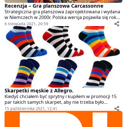
Recenzja – Gra planszowa Carcassonne
Strategiczna gra planszowa zaprojektowana i wydana
w Niemczech w 2000r. Polska wersja pojawiła się rok
później. Nazwa pochodzi od miasta leżącego we
6 listopada 2021, 20:59
Francji gdzie znajduje się wiele średniowiecznych
fortyfikacji.
Skarpetki męskie z Allegro.
Kiedyś chciałem być sprytny i kupiłem w promocji 15
par takich samych skarpet, aby nie trzeba było
parować… i po 5-6 praniach miałem 30 szt. różnych
15 października 2021, 12:41
odcieni czarnych skarpet. Teoretycznie dla mnie –
minimalisty – to żaden problem założyć jedną białą i
jedną czarną skarpetę jednak harmonia zaburzona.