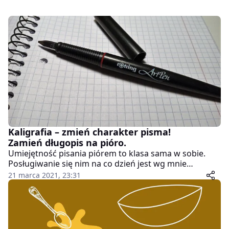
Kaligrafia – zmień charakter pisma!
Zamień długopis na pióro.
Umiejętność pisania piórem to klasa sama w sobie.
Posługiwanie się nim na co dzień jest wg mnie
eleganckie i taktowne. Ale co jeśli nasze gryzmoły
21 marca 2021, 23:31
przypominają bardziej znaki naszych przodków
pozostawione w jaskiniach niż przeciętny charakter
pisma możliwy nie tylko do zapisania ale i odczytania?
Rozwiązaniem może być bardzo prosta zamiana
długopisu na pióro do kaligrafii!