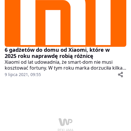
Teraz wybieram skarpety we wzory aby na suszarce
było widać gdzie jest druga. To tak słowem wstępu. A
teraz jedziemy z tematem Skarpetki męskie z Allegro.
6 gadżetów do domu od Xiaomi, które w
2025 roku naprawdę robią różnicę
Xiaomi od lat udowadnia, że smart-dom nie musi
kosztować fortuny. W tym roku marka dorzuciła kilka
odświeżonych urządzeń, które sprawiają, że codzienne
9 lipca 2021, 09:55
życie staje się wygodniejsze, cichsze i po prostu
bardziej "smart". Oto sześć gadżetów Xiaomi, które w
2025 roku warto mieć w domu – choćby po to, żeby
poczuć, że technologia faktycznie pomaga, a nie
przeszkadza.