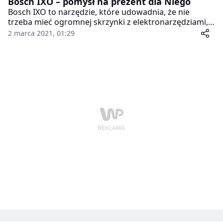
Bosch IXO – pomysł na prezent dla Niego
Bosch IXO to narzędzie, które udowadnia, że nie
trzeba mieć ogromnej skrzynki z elektronarzędziami,
żeby ogarnąć większość domowych napraw. Ten
2 marca 2021, 01:29
kompaktowy wkrętak akumulatorowy od lat cieszy się
ogromną popularnością, a jego kolejne generacje
wprowadzają rozwiązania, które sprawiają, że praca
staje się jeszcze prostsza. Mały, poręczny, a przy tym
naprawdę mocny – Bosch IXO to klasyk, który po
prostu warto mieć w domu.