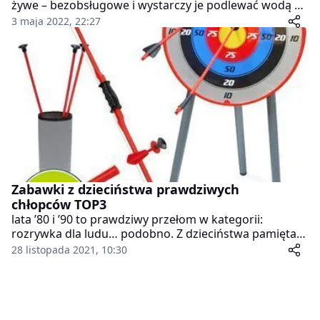
żywe – bezobsługowe i wystarczy je podlewać wodą z
kranu – dwa razy w tygodniu, aby było łatwiej
3 maja 2022, 22:27
zapamiętać kiedy podlewać Babcia poleciła mi system
podlewania „PPP” (Poniedziałek, Piątek, Podlewanie) i
o dziwo działa.
Zabawki z dzieciństwa prawdziwych
chłopców TOP3
lata ’80 i ’90 to prawdziwy przełom w kategorii:
rozrywka dla ludu… podobno. Z dzieciństwa pamiętam
kilka zabawek, które o dziwo do dziś można znaleźć na
28 listopada 2021, 10:30
Allegro.