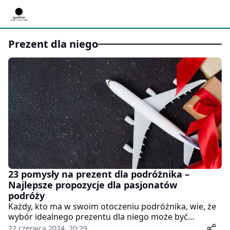
Prezent dla niego
23 pomysły na prezent dla podróżnika –
Najlepsze propozycje dla pasjonatów
podróży
Każdy, kto ma w swoim otoczeniu podróżnika, wie, że
wybór idealnego prezentu dla niego może być
wyzwaniem. Dlatego przygotowałem listę 23
22 czerwca 2024, 20:29