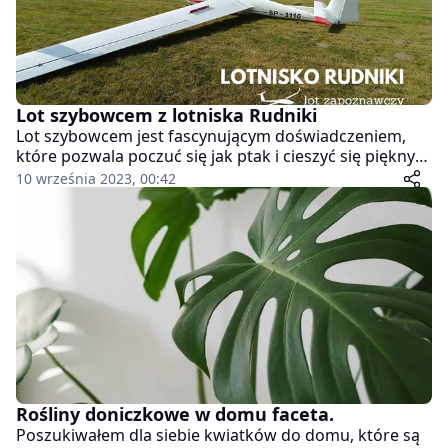
Lot szybowcem z lotniska Rudniki
Lot szybowcem jest fascynującym doświadczeniem,
które pozwala poczuć się jak ptak i cieszyć się pięknym
widokiem z góry. W Częstochowie, między innymi na
10 września 2023, 00:42
lotnisku Rudniki, istnieje możliwość skorzystania z lotu
szybowcem za wyciągarką lub zorganizowania lotu
zapoznawczego. W poniższym artykule dowiesz się
więcej o szybowcach, zasadach lotu szybowcem,
bezpieczeństwie podczas takich lotów, lotach
zapoznawczych, lotach szybowcem w Częstochowie
oraz o możliwości podarowania takiego lotu jako
niezwykłego prezentu.
Rośliny doniczkowe w domu faceta.
Poszukiwałem dla siebie kwiatków do domu, które są