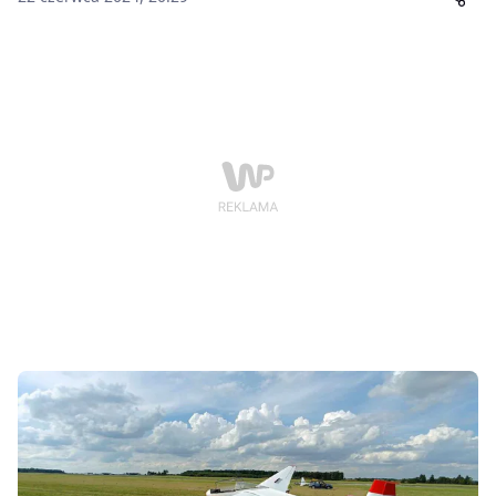
pomysłów na prezent dla podróżnika, które z
pewnością ucieszą obdarowywaną osobę.