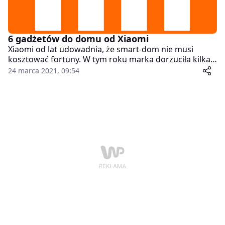
6 gadżetów do domu od Xiaomi
Xiaomi od lat udowadnia, że smart-dom nie musi
kosztować fortuny. W tym roku marka dorzuciła kilka
odświeżonych urządzeń, które sprawiają, że codzienne
24 marca 2021, 09:54
życie staje się wygodniejsze, cichsze i po prostu
bardziej "smart". Oto sześć gadżetów Xiaomi, które w
2025 roku warto mieć w domu – choćby po to, żeby
poczuć, że technologia faktycznie pomaga, a nie
przeszkadza.