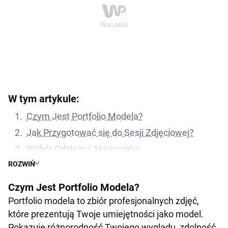
W tym artykule:
Czym Jest Portfolio Modela?
Jak Przygotować się do Sesji Zdjęciowej?
Wybór Odzieży i Akcesoriów
ROZWIŃ
Gdzie Robić Zdjęcia do Portfolio?
Zgromadzenie Profesjonalnej Ekipy
Czym Jest Portfolio Modela?
Podsumowanie
Portfolio modela to zbiór profesjonalnych zdjęć,
które prezentują Twoje umiejętności jako model.
Pokazuje różnorodność Twojego wyglądu, zdolność