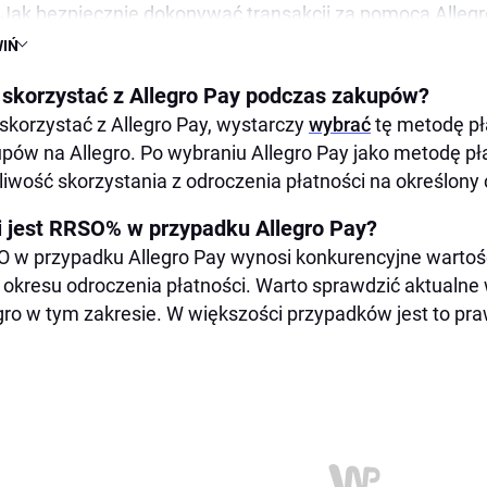
Jak bezpiecznie dokonywać transakcji za pomocą Alleg
IŃ
Czy można zwrócić produkt zakupiony przy użyciu Alleg
Jak monitorować swoje płatności związane z Allegro Pa
 skorzystać z Allegro Pay podczas zakupów?
Czy Allegro Pay oferuje opcję rozłożenia płatności?
skorzystać z Allegro Pay, wystarczy
wybrać
tę metodę pła
pów na Allegro. Po wybraniu Allegro Pay jako metodę pł
Jakie są ograniczenia korzystania z Allegro Pay?
iwość skorzystania z odroczenia płatności na określony 
Gdzie sprawdzić swoją historię transakcji z Allegro Pay?
Jakie są korzyści płynące z korzystania z Allegro Pay?
i jest RRSO% w przypadku Allegro Pay?
 w przypadku Allegro Pay wynosi konkurencyjne wartości
Czy Allegro Pay oferuje program lojalnościowy dla użyt
 okresu odroczenia płatności. Warto sprawdzić aktualne
gro w tym zakresie. W większości przypadków jest to pra