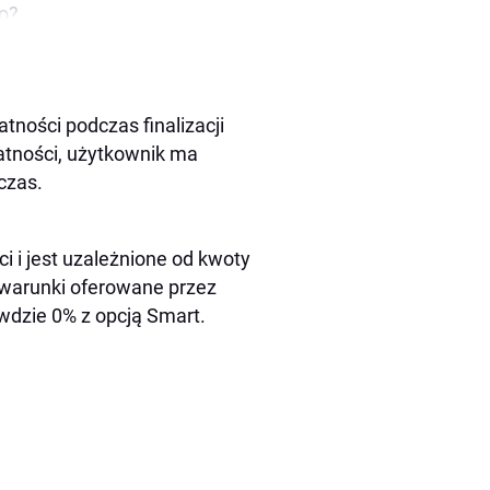
ro?
ro Pay?
y?
tności podczas finalizacji
atności, użytkownik ma
czas.
 i jest uzależnione od kwoty
kowników?
 warunki oferowane przez
wdzie 0% z opcją Smart.