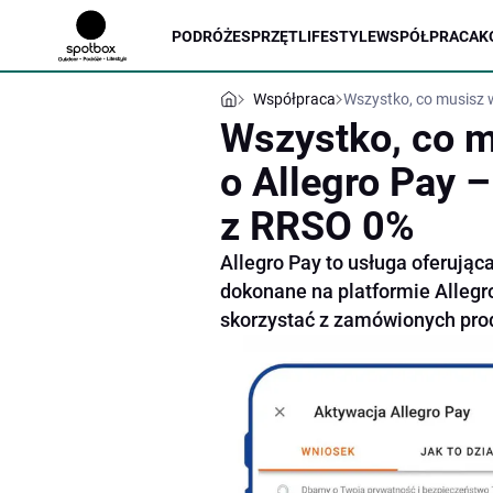
PODRÓŻE
SPRZĘT
LIFESTYLE
WSPÓŁPRACA
K
Współpraca
Wszystko, co musisz 
Wszystko, co m
o Allegro Pay 
z RRSO 0%
Allegro Pay to usługa oferując
dokonane na platformie Allegr
skorzystać z zamówionych pro