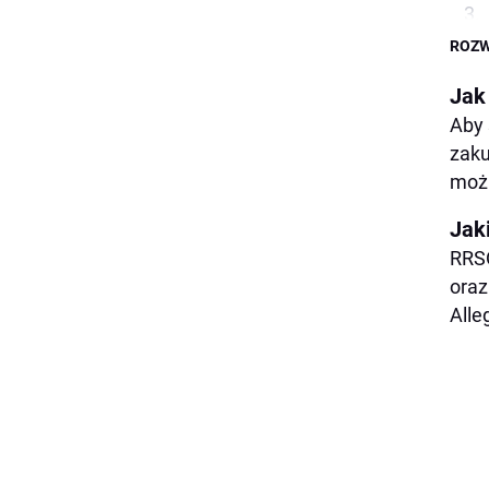
ROZW
Jak
Aby 
zaku
możl
Jak
RRSO
oraz
Alle