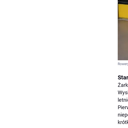
Rower
Sta
Żark
Wysi
letn
Pier
niep
krót