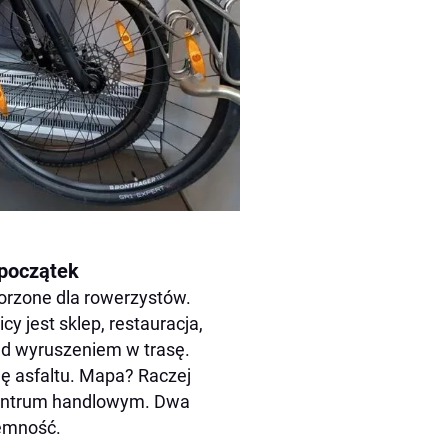
 początek
tworzone dla rowerzystów.
cy jest sklep, restauracja,
zed wyruszeniem w trasę.
hę asfaltu. Mapa? Raczej
 centrum handlowym. Dwa
jemność.