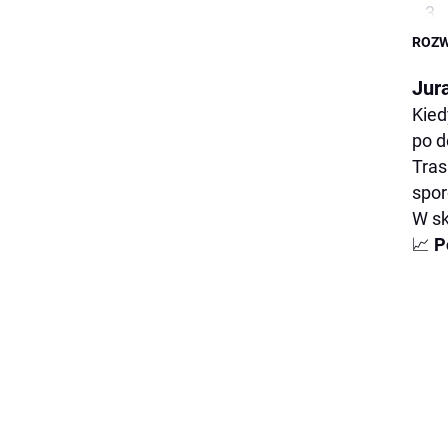
ROZW
Jura
Kied
po d
Tras
spor
W sk
📈
P