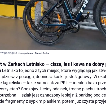
y w pociągu
© Licencjodawca | Robert Sroka
rt w Żarkach Letnisko — cisza, las i kawa na dobry
i Letnisko to jedno z tych miejsc, które wyglądają jak s
ądziesz z pociągu, dopniesz kask i jesteś gotowy. W okoli
ie kąpielisko — takie samo jak za PRL — idealna baza pr
wszy etap? Spokojny. Leśny odcinek, trochę piachu, troc
otrzebna — szlak jest oznaczony lepiej niż parking pod
kie fragmenty z sypkim piaskiem, potem już czysta przy