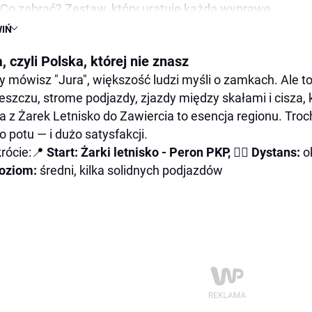
Co zabrać? Zestaw, który uratuje każdą wyprawę
IŃ
Pierwszy podjazd: Żarki – Mirów
Zamek Mirów – surowy, dziki, prawdziwy
, czyli Polska, której nie znasz
Bobolice – zamkowe deja vu w wersji premium
y mówisz "Jura", większość ludzi myśli o zamkach. Ale to
eszczu, strome podjazdy, zjazdy między skałami i cisza, kt
Wieczorem, oświetlony, wygląda jak z gry RPG.
a z Żarek Letnisko do Zawiercia to esencja regionu. Troch
Szlak Orlich Gniazd – najlepszy fragment trasy
o potu — i dużo satysfakcji.
Z Morska do Zawiercia – ostatnie kilometry w nagrodę
rócie:📍
Start: Żarki letnisko - Peron PKP,
🚴‍♂️
Dystans:
o
oziom:
średni, kilka solidnych podjazdów