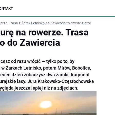
ONTAKT
rze. Trasa z Żarek Letnisko do Zawiercia to czyste złoto!
urę na rowerze. Trasa
ko do Zawiercia
hcesz od razu wrócić — tylko po to, by
rt w Żarkach Letnisko, potem Mirów, Bobolice,
jeden dzień zobaczysz dwa zamki, fragment
 jurajskie lasy. Jura Krakowsko-Częstochowska
ygląda jeszcze lepiej niż na zdjęciach.