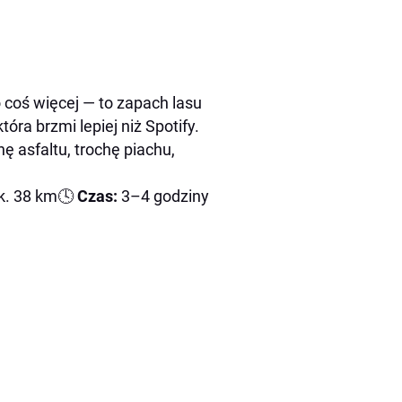
 coś więcej — to zapach lasu
óra brzmi lepiej niż Spotify.
ę asfaltu, trochę piachu,
k. 38 km🕓
Czas:
3–4 godziny