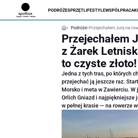
PODRÓŻE
SPRZĘT
LIFESTYLE
WSPÓŁPRACA
K
Podróże
Przejechałem Jurę na rowe
Przejechałem J
z Żarek Letnis
to czyste złoto!
Jedna z tych tras, po których c
przejechać ją jeszcze raz. Sta
Morsko i meta w Zawierciu. W 
Orlich Gniazd i najpiękniejsze
w pełnej krasie — na rowerze w