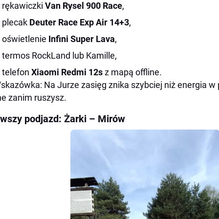
rękawiczki
Van Rysel 900 Race
,
plecak
Deuter Race Exp Air 14+3
,
oświetlenie
Infini Super Lava
,
termos RockLand lub Kamille,
telefon
Xiaomi Redmi 12s
z mapą offline.
skazówka: Na Jurze zasięg znika szybciej niż energia w
ine zanim ruszysz.
rwszy podjazd: Żarki – Mirów