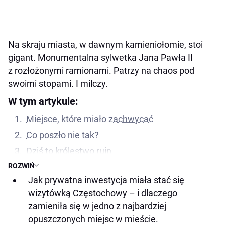
Na skraju miasta, w dawnym kamieniołomie, stoi
gigant. Monumentalna sylwetka Jana Pawła II
z rozłożonymi ramionami. Patrzy na chaos pod
swoimi stopami. I milczy.
W tym artykule:
Miejsce, które miało zachwycać
Co poszło nie tak?
Dziś to królestwo ruin
ROZWIŃ
Gigant patrzy
Jak prywatna inwestycja miała stać się
Urbex, który boli
wizytówką Częstochowy – i dlaczego
Mroczny symbol miasta?
zamieniła się w jedno z najbardziej
opuszczonych miejsc w mieście.