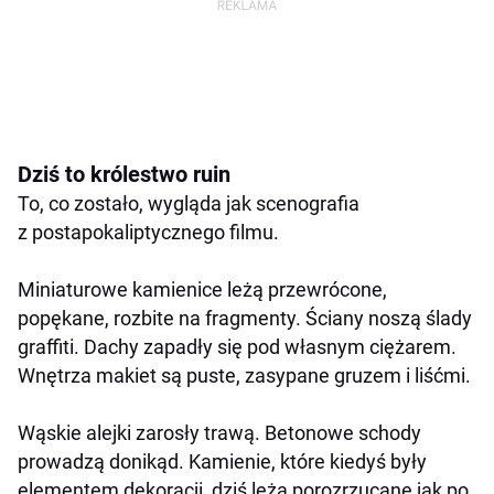
Dziś to królestwo ruin
To, co zostało, wygląda jak scenografia
z postapokaliptycznego filmu.
Miniaturowe kamienice leżą przewrócone,
popękane, rozbite na fragmenty. Ściany noszą ślady
graffiti. Dachy zapadły się pod własnym ciężarem.
Wnętrza makiet są puste, zasypane gruzem i liśćmi.
Wąskie alejki zarosły trawą. Betonowe schody
prowadzą donikąd. Kamienie, które kiedyś były
elementem dekoracji, dziś leżą porozrzucane jak po