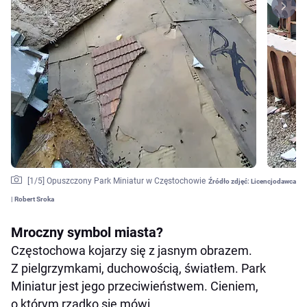
[
1
/5]
Opuszczony Park Miniatur w Częstochowie
Źródło zdjęć:
Licencjodawca
| Robert Sroka
Mroczny symbol miasta?
Częstochowa kojarzy się z jasnym obrazem.
Z pielgrzymkami, duchowością, światłem. Park
Miniatur jest jego przeciwieństwem. Cieniem,
o którym rzadko się mówi.